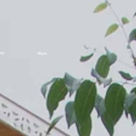
कार
More