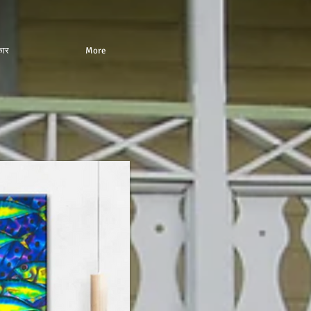
ार
More