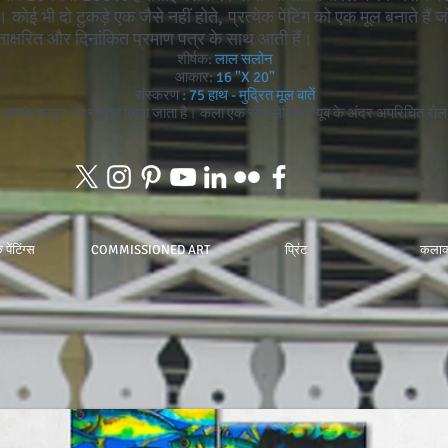
ई भी दो टुकड़े एक जैसे नहीं होते, प्रत्येक पेंटिंग को एक मूल बनाते हैं 
्ताक्षरित और दिनांकित प्रमाण पत्र के साथ आती हैं।
शीर्षक:
लाल सलोन
आकार:
16 "X 20"
संस्करण
:
75 हाथ - मुद्रित मूल बातें
 में आपके इनपुट का स्वागत किया जाता है। कला एक सील मेलिंग ट्यूब के अंदर अपरिचित रोल 
पेंटिंग्स
COMMISSIONED ART
प्रिंट
कलाक