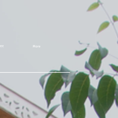
कार
More