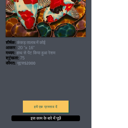
शीर्षक:
कंकड़ तालाब में कोई
आकार:
20 "x 16"
मध्यम:
हाथ से पेंट किया हुआ रेशम
श्रृंखला:
75
कीमत:
यूएस$2000
हमें एक प्रस्ताव दें
इस काम के बारे में पूछें