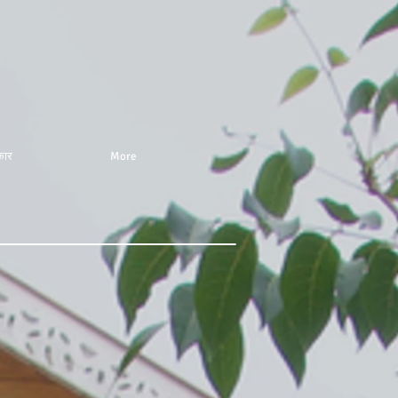
कार
More