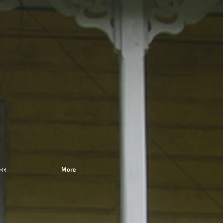
ार
More