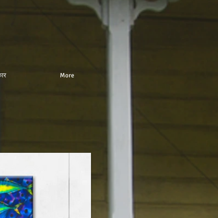
ार
More