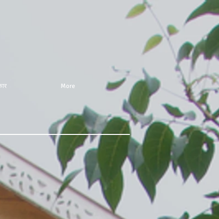
कार
More