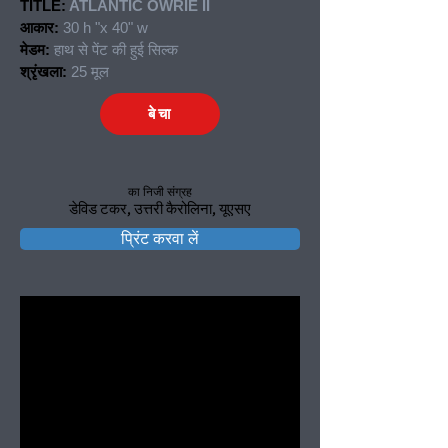
TITLE:
ATLANTIC OWRIE II
आकार:
30 h "x 40" w
मेडम:
हाथ से पेंट की हुई सिल्क
श्रृंखला:
25 मूल
बेचा
का निजी संग्रह
डेविड टकर, उत्तरी कैरोलिना, यूएसए
प्रिंट करवा लें