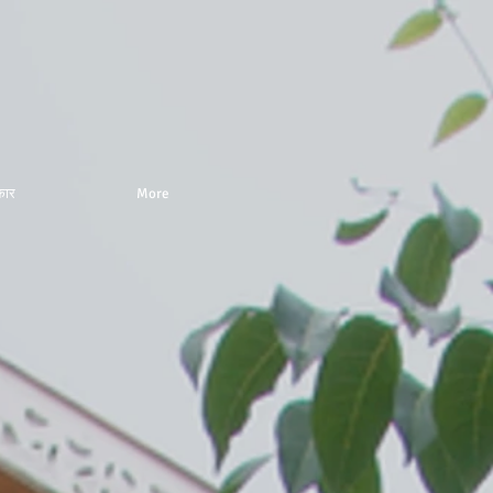
कार
More