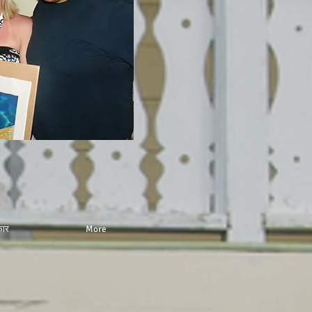
ार
More