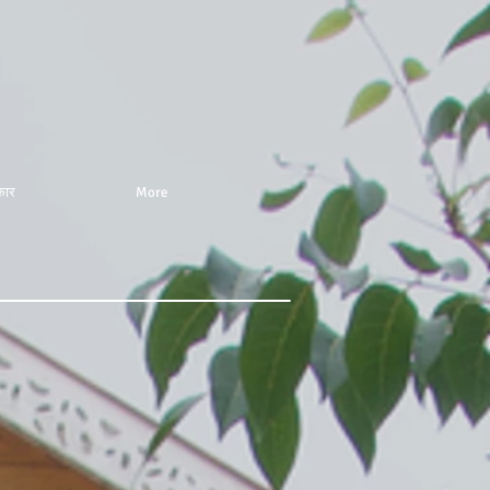
कार
More