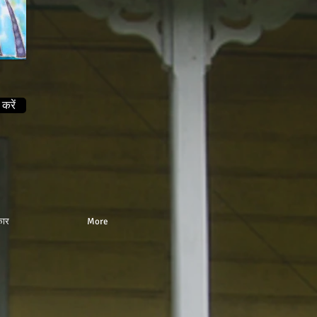
करें
ार
More